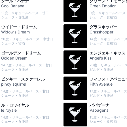
クール・バナナ
グリーン・エモーシ
Cool Banana
Green Emotion
11度・リキュールベース・甘口
9度・リキュールベース
シェーク・食後酒
シェーク・食後酒
ウイドー・ドリーム
グラスホッパー
Widow's Dream
Grasshopper
20度・リキュールベース・中甘口
14度・リキュールベー
シェーク・寝酒
シェーク・食後酒
ゴールデン・ドリーム
エンジェル・キッス
Golden Dream
Angel's Kiss
24.7度・リキュールベース・甘口
20度・リキュールベー
シェーク・食後酒
ビルド・食後酒
ピンキー・スクァーレル
フィフス・アベニュ
pinky squirrel
Fifth Avenue
14度・リキュールベース・甘口
17度・リキュールベー
シェーク・食後酒
ビルド・食後酒
ル・ロワイヤル
パパゲーナ
le royale
Papagena
14度・リキュールベース・甘口
15度・リキュールベー
シェーク・食後酒
シェーク・食後酒