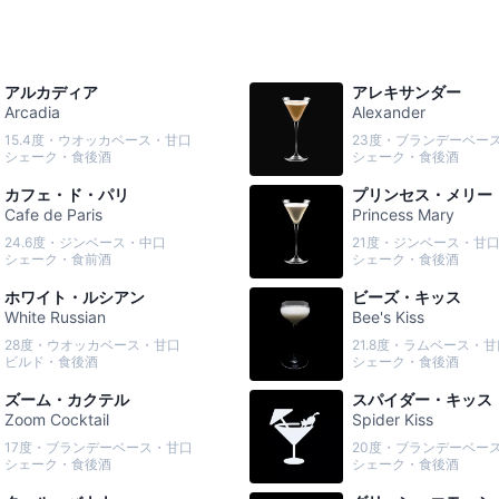
アルカディア
アレキサンダー
Arcadia
Alexander
15.4度・ウオッカベース・甘口
23度・ブランデーベー
シェーク・食後酒
シェーク・食後酒
カフェ・ド・パリ
プリンセス・メリー
Cafe de Paris
Princess Mary
24.6度・ジンベース・中口
21度・ジンベース・甘
シェーク・食前酒
シェーク・食後酒
ホワイト・ルシアン
ビーズ・キッス
White Russian
Bee's Kiss
28度・ウオッカベース・甘口
21.8度・ラムベース・甘
ビルド・食後酒
シェーク・食後酒
ズーム・カクテル
スパイダー・キッス
Zoom Cocktail
Spider Kiss
17度・ブランデーベース・甘口
20度・ブランデーベー
シェーク・食後酒
シェーク・食後酒