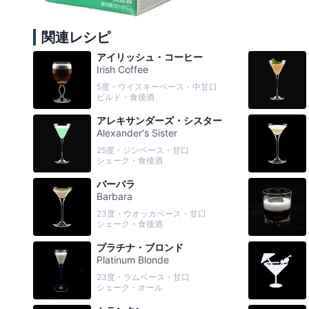
関連レシピ
アイリッシュ・コーヒー
Irish Coffee
5度・ウイスキーベース・中甘口
ビルド・食後酒
アレキサンダーズ・シスター
Alexander's Sister
25度・ジンベース・甘口
シェーク・食後酒
バーバラ
Barbara
23度・ウオッカベース・甘口
シェーク・食後酒
プラチナ・ブロンド
Platinum Blonde
23度・ラムベース・甘口
シェーク・オール