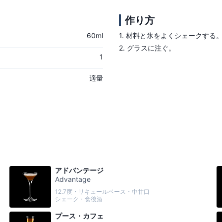
作り方
60ml
1.
材料と氷をよくシェークする
2.
グラスに注ぐ。
1
適量
アドバンテージ
Advantage
12.7度・リキュールベース・中甘口
シェーク・食後酒
プース・カフェ