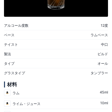
アルコール度数
12度
ベース
ラムベース
テイスト
中口
製法
ビルド
タイプ
オール
グラスタイプ
タンブラー
材料
45ml
ラム
10ml
ライム・ジュース