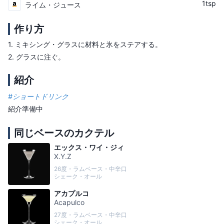
1tsp
ライム・ジュース
作り方
1.
ミキシング・グラスに材料と氷をステアする。
2.
グラスに注ぐ。
紹介
#
ショートドリンク
紹介準備中
同じベースのカクテル
エックス・ワイ・ジィ
X.Y.Z
26度・ラムベース・中辛口
シェーク・オール
アカプルコ
Acapulco
27度・ラムベース・中辛口
シェーク・オール