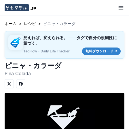
ホーム
>
レシピ
>
ピニャ・カラーダ
見えれば、変えられる。 ——タグで自分の規則性に
気づく。
TagFlow - Daily Life Tracker
無料ダウンロード ↗
ピニャ・カラーダ
Pina Colada