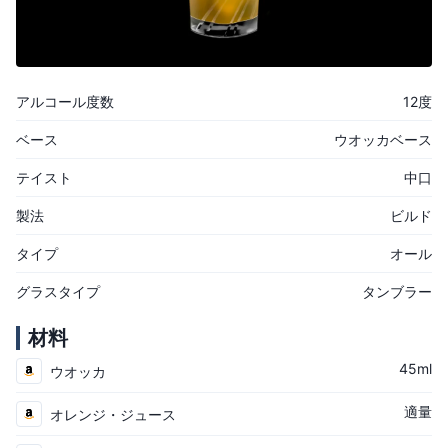
アルコール度数
12度
ベース
ウオッカベース
テイスト
中口
製法
ビルド
タイプ
オール
グラスタイプ
タンブラー
材料
45ml
ウオッカ
適量
オレンジ・ジュース