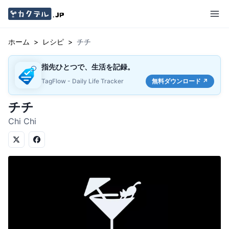
ホーム
>
レシピ
>
チチ
指先ひとつで、生活を記録。
TagFlow - Daily Life Tracker
無料ダウンロード ↗
チチ
Chi Chi