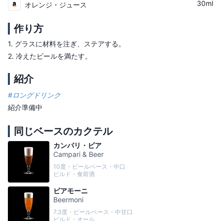
30ml
オレンジ・ジュース
作り方
1.
グラスに材料を注ぎ、ステアする。
2.
冷えたビールを満たす。
紹介
#
ロングドリンク
紹介準備中
同じベースのカクテル
カンパリ・ビア
Campari & Beer
10度・ビールベース・中口
ビルド・食前酒
ビアモーニ
Beermoni
7.3度・ビールベース・中甘口
ビルド・オール