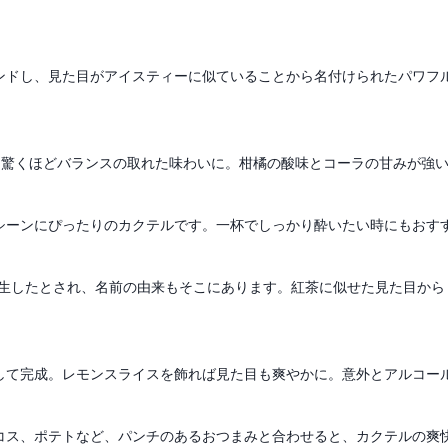
ンドし、見た目がアイスティーに似ていることから名付けられたパワフ
、驚くほどバランスの取れた味わいに。柑橘の酸味とコーラの甘みが強
シーンにぴったりのカクテルです。一杯でしっかり酔いたい時にもおす
誕生したとされ、名前の由来もそこにあります。紅茶に似せた見た目か
して完成。レモンスライスを飾れば見た目も爽やかに。意外とアルコー
コス、ポテトなど、パンチのあるおつまみと合わせると、カクテルの爽