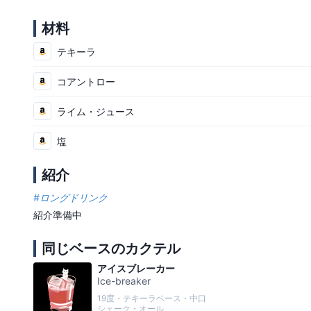
材料
テキーラ
コアントロー
ライム・ジュース
塩
紹介
#
ロングドリンク
紹介準備中
同じベースのカクテル
アイスブレーカー
Ice-breaker
19度・テキーラベース・中口
シェーク・オール