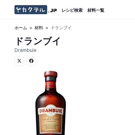
レシピ検索
材料一覧
ホーム
>
材料
>
ドランブイ
ドランブイ
Drambuie