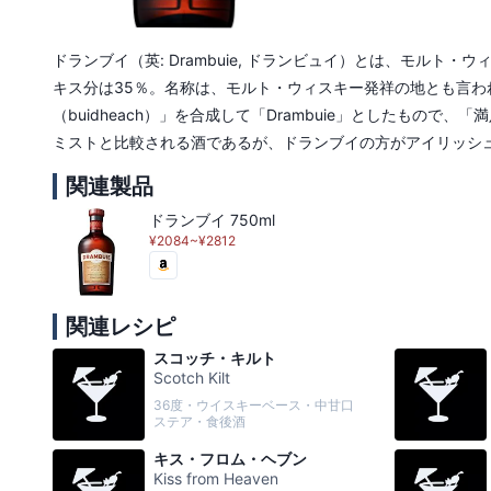
ドランブイ（英: Drambuie, ドランビュイ）とは、モル
キス分は35％。名称は、モルト・ウィスキー発祥の地とも言わ
（buidheach）」を合成して「Drambuie」としたも
ミストと比較される酒であるが、ドランブイの方がアイリッシ
関連製品
ドランブイ 750ml
¥2084~¥2812
関連レシピ
スコッチ・キルト
Scotch Kilt
36度・ウイスキーベース・中甘口
ステア・食後酒
キス・フロム・ヘブン
Kiss from Heaven