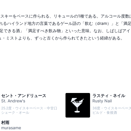
ト・ウィスキーをベースに作られる、リキュールの1種である。アルコール度数
れるハイランド地方の言葉であるゲール語の「飲む（dram）」と「満
ので、「満足できる酒」「満足すべき飲み物」といった意味。なお、しばしばア
ュ・ミストよりも、ずっと古くから作られてきたという経緯がある。
セント・アンドリュース
ラスティ・ネイル
St. Andrew's
Rusty Nail
25.2度・ウイスキーベース・中甘口
36度・ウイスキーベー
シェーク・オール
ビルド・食後酒
村雨
murasame