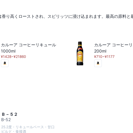
は香り高くローストされ、スピリッツに浸け込まれます。最高の原料と
。
カルーア コーヒーリキュール
カルーア コーヒー
1000ml
200ml
¥1428~¥21860
¥710~¥1177
Ｂ－５２
B-52
25.2度・リキュールベース・甘口
ビルド・食後酒